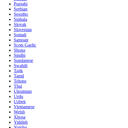
Punjabi
Serbian
Sesotho
Sinhala
Slovak
Slovenian
Somali
Samoan
Scots Gaelic
Shona
Sindhi
Sundanese
Swahili
Tajik
Tamil
Telugu
Thai
Ukrainian
Urdu
Uzbek
Vietnamese
Welsh
Xhosa
Yiddish
Yoruba