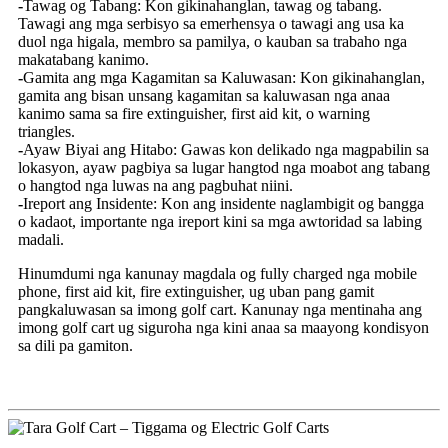
-
Tawag og Tabang: Kon gikinahanglan, tawag og tabang.
Tawagi ang mga serbisyo sa emerhensya o tawagi ang usa ka
duol nga higala, membro sa pamilya, o kauban sa trabaho nga
makatabang kanimo.
-
Gamita ang mga Kagamitan sa Kaluwasan: Kon gikinahanglan,
gamita ang bisan unsang kagamitan sa kaluwasan nga anaa
kanimo sama sa fire extinguisher, first aid kit, o warning
triangles.
-
Ayaw Biyai ang Hitabo: Gawas kon delikado nga magpabilin sa
lokasyon, ayaw pagbiya sa lugar hangtod nga moabot ang tabang
o hangtod nga luwas na ang pagbuhat niini.
-
Ireport ang Insidente: Kon ang insidente naglambigit og bangga
o kadaot, importante nga ireport kini sa mga awtoridad sa labing
madali.
Hinumdumi nga kanunay magdala og fully charged nga mobile
phone, first aid kit, fire extinguisher, ug uban pang gamit
pangkaluwasan sa imong golf cart. Kanunay nga mentinaha ang
imong golf cart ug siguroha nga kini anaa sa maayong kondisyon
sa dili pa gamiton.