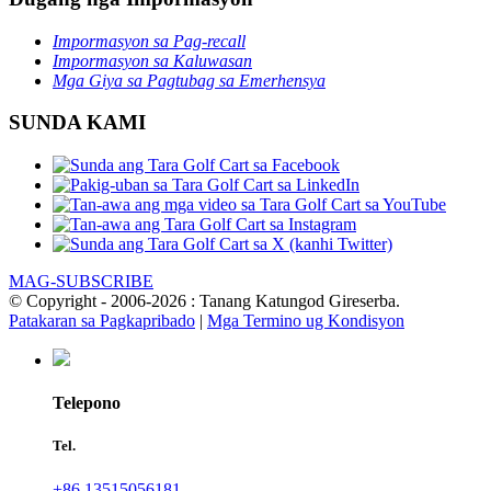
Impormasyon sa Pag-recall
Impormasyon sa Kaluwasan
Mga Giya sa Pagtubag sa Emerhensya
SUNDA KAMI
MAG-SUBSCRIBE
© Copyright - 2006-2026 : Tanang Katungod Gireserba.
Patakaran sa Pagkapribado
|
Mga Termino ug Kondisyon
Telepono
Tel.
+86 13515056181