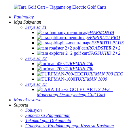
Panimalay
Mga Sakyanan
Serye sa T1
HARMONYA
ESPIRITU PRO
ESPIRITU PLUS
ROADSTER 2+2
TAGSUHID 2+2
Serye sa T2
TURFMAN 450
TURFMAN 700
TURFMAN 700 EEC
TURFMAN 1000
Serye sa T3
T3 2+2 –
Modernong De-kuryenteng Golf Cart
Mga aksesorya
Suporta
Solusyon
Suporta sa Pagmentinar
Teknikal nga Dokumento
Galeriya sa Produkto ug mga Kaso sa Kustomer