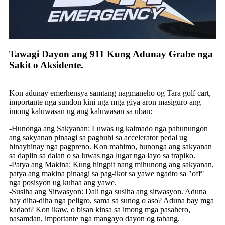
Tawagi Dayon ang 911 Kung Adunay Grabe nga
Sakit o Aksidente.
Kon adunay emerhensya samtang nagmaneho og Tara golf cart,
importante nga sundon kini nga mga giya aron masiguro ang
imong kaluwasan ug ang kaluwasan sa uban:
-
Hunonga ang Sakyanan: Luwas ug kalmado nga pahunungon
ang sakyanan pinaagi sa pagbuhi sa accelerator pedal ug
hinayhinay nga pagpreno. Kon mahimo, hunonga ang sakyanan
sa daplin sa dalan o sa luwas nga lugar nga layo sa trapiko.
-
Patya ang Makina: Kung hingpit nang mihunong ang sakyanan,
patya ang makina pinaagi sa pag-ikot sa yawe ngadto sa "off"
nga posisyon ug kuhaa ang yawe.
-
Susiha ang Sitwasyon: Dali nga susiha ang sitwasyon. Aduna
bay diha-diha nga peligro, sama sa sunog o aso? Aduna bay mga
kadaot? Kon ikaw, o bisan kinsa sa imong mga pasahero,
nasamdan, importante nga mangayo dayon og tabang.