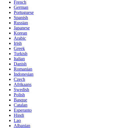
French
German
Portuguese
Spanish
Russian
Japanese
Korean
Arabic
Irish
Greek
Turkish
Italian
Danish
Romanian
Indonesian
Czech
Afrikaans
Swedish
Polish
Basque
Catalan
Esperanto
Hindi
Lao
Albanian