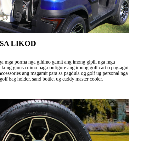
SA LIKOD
a mga porma nga gihimo gamit ang imong gipili nga mga
 kung giunsa nimo pag-configure ang imong golf cart o pag-agni
accessories ang magamit para sa pagdula og golf ug personal nga
golf bag holder, sand bottle, ug caddy master cooler.