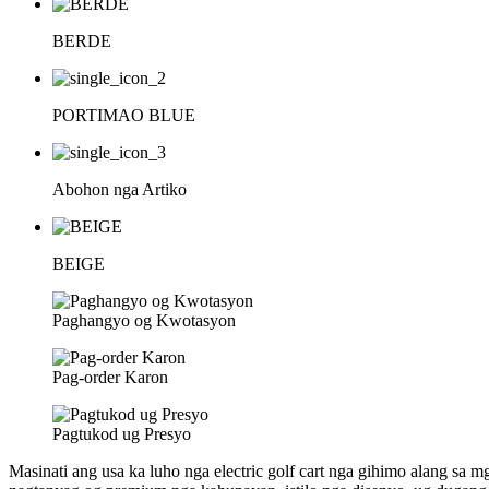
BERDE
PORTIMAO BLUE
Abohon nga Artiko
BEIGE
Paghangyo og Kwotasyon
Pag-order Karon
Pagtukod ug Presyo
Masinati ang usa ka luho nga electric golf cart nga gihimo alang sa m