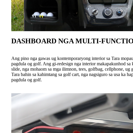
DASHBOARD NGA MULTI-FUNCTI
Ang pino nga gawas ug kontemporaryong interior sa Tara mopau
pagdula og golf. Ang gi-redesign nga interior makapakunhod sa
slide, nga mohaom sa mga ilimnon, tees, golfbag, cellphone, ug 
Tara bahin sa kahimtang sa golf cart, nga nagsiguro sa usa ka ha
pagdula og golf.