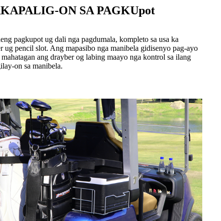
KAPALIG-ON SA PAGKUpot
ng pagkupot ug dali nga pagdumala, kompleto sa usa ka
 ug pencil slot. Ang mapasibo nga manibela gidisenyo pag-ayo
mahatagan ang drayber og labing maayo nga kontrol sa ilang
lay-on sa manibela.