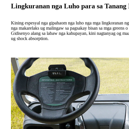
Lingkuranan nga Luho para sa Tanang
Kining espesyal nga gipahaom nga luho nga mga lingkoranan nga 
nga makarelaks ug malingaw sa pagsakay bisan sa mga greens o s
Gidisenyo alang sa labaw nga kahupayan, kini nagtanyag og ma
ug shock absorption.