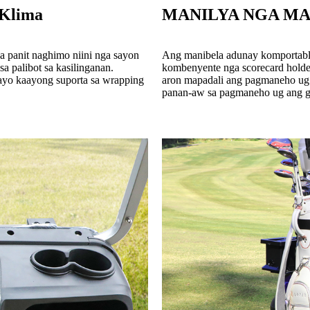
 Klima
MANILYA NGA MA
panit naghimo niini nga sayon ​​
Ang manibela adunay komportable
a palibot sa kasilinganan.
kombenyente nga scorecard holder
ayo kaayong suporta sa wrapping
aron mapadali ang pagmaneho ug 
panan-aw sa pagmaneho ug ang gi