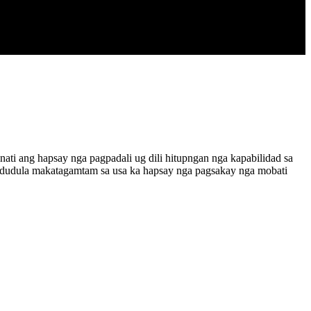
ati ang hapsay nga pagpadali ug dili hitupngan nga kapabilidad sa
gdudula makatagamtam sa usa ka hapsay nga pagsakay nga mobati