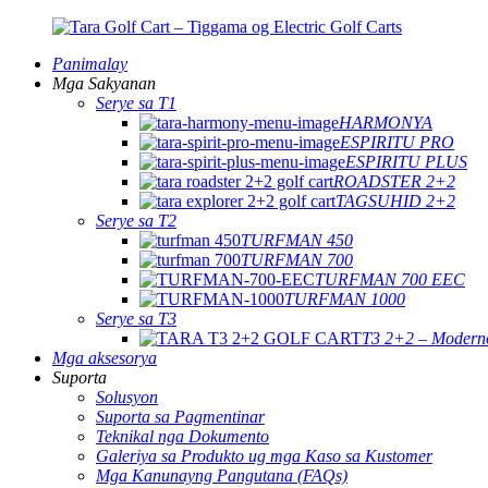
Panimalay
Mga Sakyanan
Serye sa T1
HARMONYA
ESPIRITU PRO
ESPIRITU PLUS
ROADSTER 2+2
TAGSUHID 2+2
Serye sa T2
TURFMAN 450
TURFMAN 700
TURFMAN 700 EEC
TURFMAN 1000
Serye sa T3
T3 2+2 – Moderno
Mga aksesorya
Suporta
Solusyon
Suporta sa Pagmentinar
Teknikal nga Dokumento
Galeriya sa Produkto ug mga Kaso sa Kustomer
Mga Kanunayng Pangutana (FAQs)