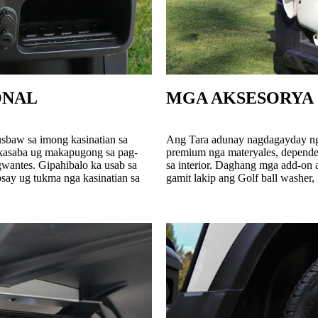
ONAL
MGA AKSESORYA 
sbaw sa imong kasinatian sa
Ang Tara adunay nagdagayday ng
 kasaba ug makapugong sa pag-
premium nga materyales, depende
gwantes. Gipahibalo ka usab sa
sa interior. Daghang mga add-on 
psay ug tukma nga kasinatian sa
gamit lakip ang Golf ball washer, 